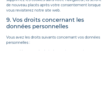
de nouveau placés après votre consentement lorsque
vous revisiterez notre site web.
9. Vos droits concernant les
données personnelles
Vous avez les droits suivants concernant vos données
personnelles :
Vous avez le droit de savoir pourquoi vos
données personnelles sont nécessaires, ce qui
leur arrivera et combien de temps elles seront
conservées.
Droit d’accès : vous avez le droit d’accéder à vos
données personnelles que nous connaissons.
Droit de rectification : vous avez le droit à tout
moment de compléter, corriger, faire supprimer
ou bloquer vos données personnelles.
Si vous nous donnez votre consentement pour
le traitement de vos données, vous avez le droit
de révoquer ce consentement et de faire