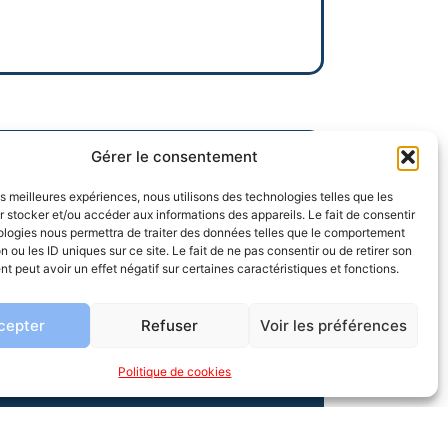
Gérer le consentement
ES ADMINISTRATIVES
les meilleures expériences, nous utilisons des technologies telles que les
 à 17h30
 stocker et/ou accéder aux informations des appareils. Le fait de consentir
ologies nous permettra de traiter des données telles que le comportement
30 à 17h15
n ou les ID uniques sur ce site. Le fait de ne pas consentir ou de retirer son
 peut avoir un effet négatif sur certaines caractéristiques et fonctions.
endre rendez-vous.
cepter
Refuser
Voir les préférences
Politique de cookies