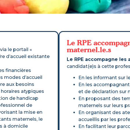
Le RPE accompagne
maternel.le.s
ia le portail «
fre d’accueil existante
Le RPE accompagne les as
candidat(e)s à cette profes
es financières
ces modes d’accueil
En les informant sur l
ère aux besoins
En les accompagnant 
 horaires atypiques
et de déclaration sur 
ation de handicap
En proposant des tem
fessionnel de
maternels sur leurs p
vorisant la mise en
En organisant des atel
stants maternels, le
accueillis par les prof
s à domicile
En facilitant leur par