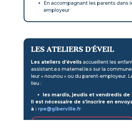
En accompagnant les parents dans leu
employeur
LES ATELIERS D'ÉVEIL
Les ateliers d’éveils
accueillent les enfan
assistant.e.s maternel.le.s sur la commun
leur « nounou » ou du parent-employeur. Les
lieu :
les mardis, jeudis et vendredis de 
Il est nécessaire de s’inscrire en envoy
à :
rpe@giberville.fr
PROGRAMME NOVEMBRE DÉCEMBRE