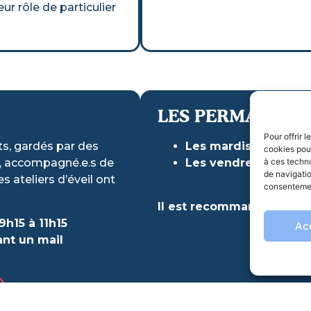
r rôle de particulier
LES PERMANENC
Pour offrir 
ts, gardés par des
Les mardis de 13h30
cookies pour
à ces techn
e, accompagné.e.s de
Les vendredis de 13h
de navigatio
 ateliers d’éveil ont
consentement
Il est recommandé de pr
9h15 à 11h15
Ac
ant un mail