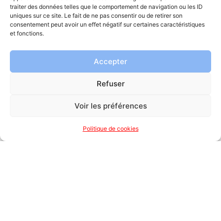
traiter des données telles que le comportement de navigation ou les ID
Espace de Vie Sociale (EVS)
uniques sur ce site. Le fait de ne pas consentir ou de retirer son
La Ferme d’Amélie
consentement peut avoir un effet négatif sur certaines caractéristiques
Le carrefour municipal
et fonctions.
Le relais petite enfance
Secteur Jeunesse
Accepter
Solidarité
CCAS
Refuser
Logement social
Services aux seniors
Voir les préférences
Urbanisme
Autorisations d’urbanisme
Politique de cookies
Dépôt en ligne
Le PLU
Mon quotidien
Santé
Vos professionnels de santé
Sécurité & prévention
DICRIM