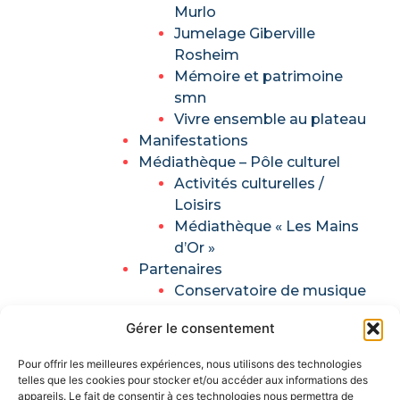
Murlo
Jumelage Giberville
Rosheim
Mémoire et patrimoine
smn
Vivre ensemble au plateau
Manifestations
Médiathèque – Pôle culturel
Activités culturelles /
Loisirs
Médiathèque « Les Mains
d’Or »
Partenaires
Conservatoire de musique
et de danse du Sivom des
Gérer le consentement
trois vallées
Théâtre la renaissance
Pour offrir les meilleures expériences, nous utilisons des technologies
Enfance / jeunesse
telles que les cookies pour stocker et/ou accéder aux informations des
Centre de loisirs AGLAE
appareils. Le fait de consentir à ces technologies nous permettra de