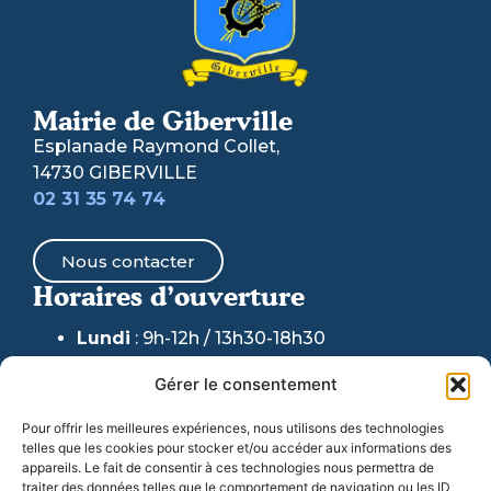
Mairie de Giberville
Esplanade Raymond Collet,
14730 GIBERVILLE
02 31 35 74 74
Nous contacter
Horaires d’ouverture
Lundi
: 9h-12h / 13h30-18h30
Mardi & Jeudi
: 9h-12h /
13h30-17h30
Gérer le consentement
(fermeture au public accueil
téléphonique maintenu)
Pour offrir les meilleures expériences, nous utilisons des technologies
telles que les cookies pour stocker et/ou accéder aux informations des
Mercredi
: 9h-12h / 13h30-17h30
appareils. Le fait de consentir à ces technologies nous permettra de
traiter des données telles que le comportement de navigation ou les ID