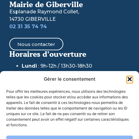
Mairie de Giberville
Esplanade Raymond Collet,
14730 GIBERVILLE
02 31 35 74 74
Nous contacter
Horaires d’ouverture
Lundi
: 9h-12h / 13h30-18h30
Mardi & Jeudi
: 9h-12h /
13h30-17h30
Gérer le consentement
(fermeture au public accueil
téléphonique maintenu)
Pour offrir les meilleures expériences, nous utilisons des technologies
telles que les cookies pour stocker et/ou accéder aux informations des
Mercredi
: 9h-12h / 13h30-17h30
appareils. Le fait de consentir à ces technologies nous permettra de
traiter des données telles que le comportement de navigation ou les ID
Vendredi
: 9h-17h30
uniques sur ce site. Le fait de ne pas consentir ou de retirer son
consentement peut avoir un effet négatif sur certaines caractéristiques
et fonctions.
06 77 07 44 98
: Pour toute URGENCE en dehors
de ces horaires et week-ends