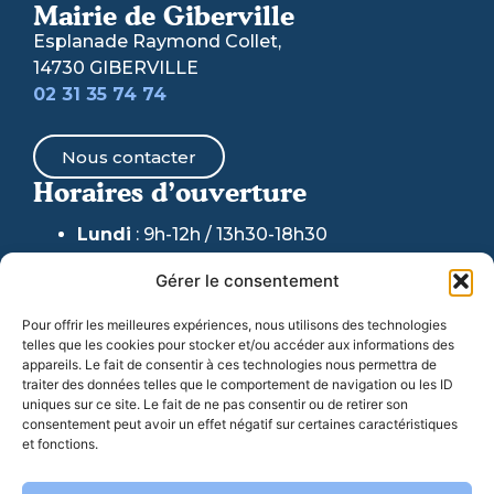
Mairie de Giberville
Esplanade Raymond Collet,
14730 GIBERVILLE
02 31 35 74 74
Nous contacter
Horaires d’ouverture
Lundi
: 9h-12h / 13h30-18h30
Mardi & Jeudi
: 9h-12h /
13h30-17h30
Gérer le consentement
(fermeture au public accueil
téléphonique maintenu)
Pour offrir les meilleures expériences, nous utilisons des technologies
telles que les cookies pour stocker et/ou accéder aux informations des
Mercredi
: 9h-12h / 13h30-17h30
appareils. Le fait de consentir à ces technologies nous permettra de
traiter des données telles que le comportement de navigation ou les ID
Vendredi
: 9h-17h30
uniques sur ce site. Le fait de ne pas consentir ou de retirer son
consentement peut avoir un effet négatif sur certaines caractéristiques
et fonctions.
06 77 07 44 98
: Pour toute URGENCE en dehors
de ces horaires et week-ends