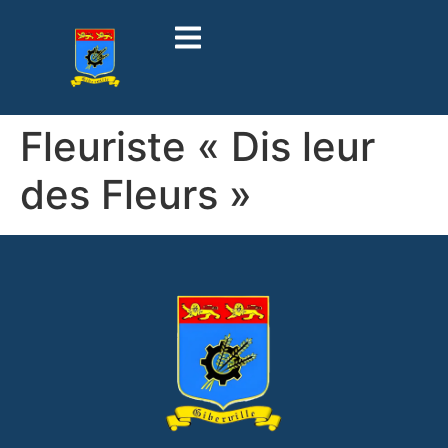
contenu
principal
Fleuriste « Dis leur
des Fleurs »